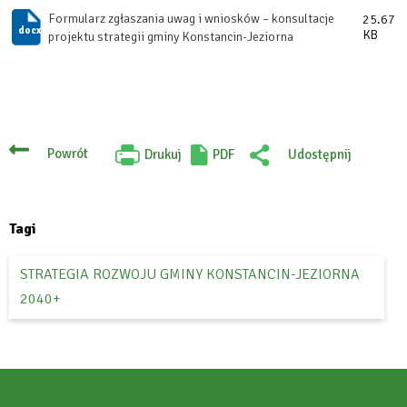
Formularz zgłaszania uwag i wniosków – konsultacje
25.67
KB
projektu strategii gminy Konstancin-Jeziorna
Powrót
Drukuj
PDF
Udostępnij
Will
:
open
Facebook
in
new
tab
Tagi
STRATEGIA ROZWOJU GMINY KONSTANCIN-JEZIORNA
2040+