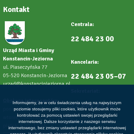
Kontakt
Centrala:
22 484 23 00
Urząd Miasta i Gminy
Konstancin-Jeziorna
Kancelaria:
ul. Piaseczyńska 77
22 484 23 05–07
05-520 Konstancin-Jeziorna
urzad@konstancinjeziorna.pl
Sekretariat:
Obsługa interesantów:
Informujemy, że w celu świadczenia usług na najwyższym
22 484 23 10
poniedziałek: 8.00–17.45
poziomie stosujemy pliki cookies, które użytkownik może
kontrolować za pomocą ustawień swojej przeglądarki
wtorek–czwartek: 8.00–15.45
fax: 22 484 23 19
internetowej. Dalsze korzystanie z naszego serwisu
piątek: 8.00–13.45
internetowego, bez zmiany ustawień przeglądarki internetowej