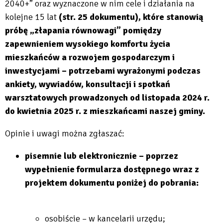
in
open
2040+” oraz wyznaczone w nim cele i działania na
new
in
kolejne 15 lat
(str. 25 dokumentu),
które stanowią
tab
new
próbę „złapania równowagi” pomiędzy
tab
zapewnieniem wysokiego komfortu życia
mieszkańców a rozwojem gospodarczym i
inwestycjami – potrzebami wyrażonymi podczas
ankiety, wywiadów, konsultacji i spotkań
warsztatowych prowadzonych od listopada 2024 r.
do kwietnia 2025 r. z mieszkańcami naszej gminy.
Opinie i uwagi można zgłaszać:
pisemnie lub elektronicznie – poprzez
wypełnienie formularza dostępnego wraz z
projektem dokumentu poniżej do pobrania:
osobiście – w kancelarii urzędu;