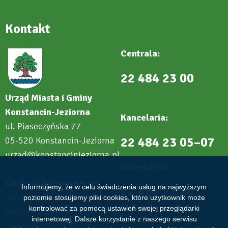
Kontakt
Centrala:
22 484 23 00
Urząd Miasta i Gminy
Konstancin-Jeziorna
Kancelaria:
ul. Piaseczyńska 77
22 484 23 05–07
05-520 Konstancin-Jeziorna
urzad@konstancinjeziorna.pl
Sekretariat:
Obsługa interesantów:
Informujemy, że w celu świadczenia usług na najwyższym
22 484 23 10
poniedziałek: 8.00–17.45
poziomie stosujemy pliki cookies, które użytkownik może
kontrolować za pomocą ustawień swojej przeglądarki
wtorek–czwartek: 8.00–15.45
fax: 22 484 23 19
internetowej. Dalsze korzystanie z naszego serwisu
piątek: 8.00–13.45