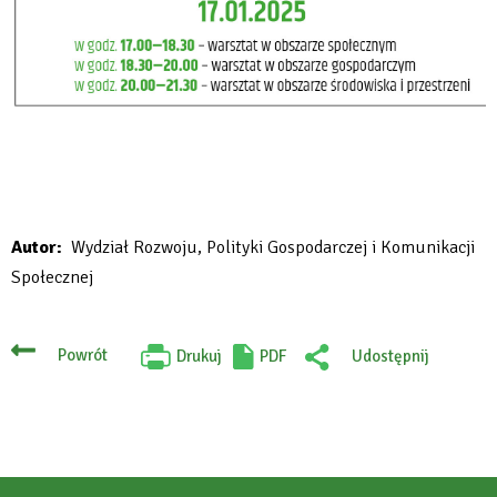
Autor
Wydział Rozwoju, Polityki Gospodarczej i Komunikacji
Społecznej
Powrót
Drukuj
PDF
Udostępnij
Will
:
open
Facebook
in
new
tab