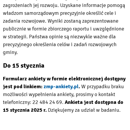
zagrożeniach jej rozwoju. Uzyskane informacje pomogą
władzom samorządowym precyzyjnie określić cele i
zadania rozwojowe. Wyniki zostaną zaprezentowane
publicznie w formie zbiorczego raportu i uwzględnione
w strategii. Państwa opinie są niezwykle ważne dla
precyzyjnego określenia celów i zadań rozwojowych
gminy.
Do 15 stycznia
Formularz ankiety w formie elektronicznej dostępny
jest pod linkiem:
zmp-ankiety.pl
.
W przypadku braku
Will
możliwości wypełnienia ankiety, prosimy o kontakt
open
telefoniczny: 22 484 24 69.
Ankieta jest dostępna do
in
15 stycznia 2025 r.
Dziękujemy za udział w badaniu.
new
tab